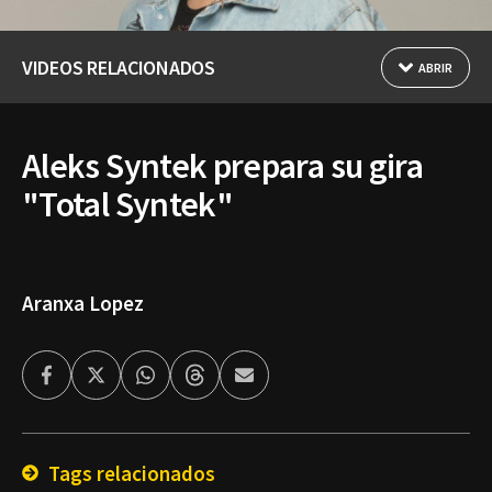
VIDEOS RELACIONADOS
ABRIR
Aleks Syntek prepara su gira
"Total Syntek"
Aranxa Lopez
Facebook
Twitter
Whatsapp
Threads
Enviar
por
Email
Tags relacionados