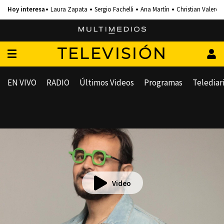
Laura Zapata
Sergio Fachelli
Ana Martín
Christian Valero
TELEVISIÓN
EN VIVO
RADIO
Últimos Videos
Programas
Telediar
Video