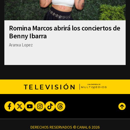
Romina Marcos abrirá los conciertos de
Benny Ibarra
Aranxa Lopez
TELEVISIÓN
Facebook
Twitter
Youtube
Instagram
TikTok
Threads
Subi
DERECHOS RESERVADOS © CANAL 6 2026