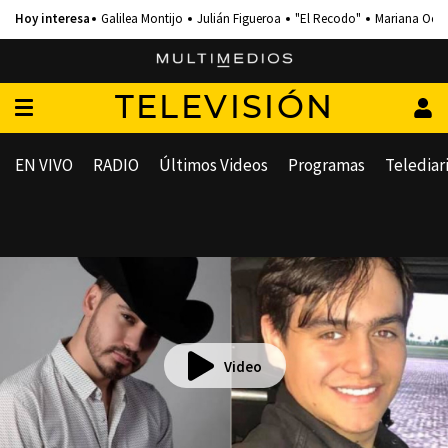
Galilea Montijo
Julián Figueroa
"El Recodo"
Mariana Och
TELEVISIÓN
EN VIVO
RADIO
Últimos Videos
Programas
Telediar
Video