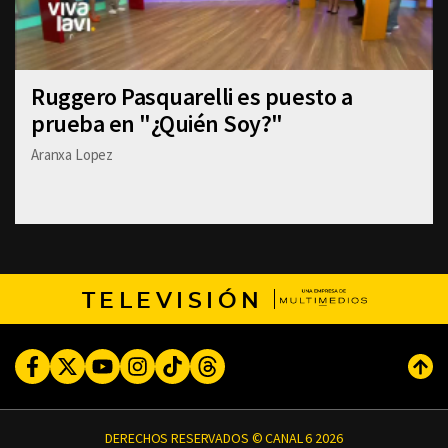
Ruggero Pasquarelli es puesto a
prueba en "¿Quién Soy?"
Aranxa Lopez
TELEVISIÓN
Facebook
Twitter
Youtube
Instagram
TikTok
Threads
Subi
DERECHOS RESERVADOS © CANAL 6 2026