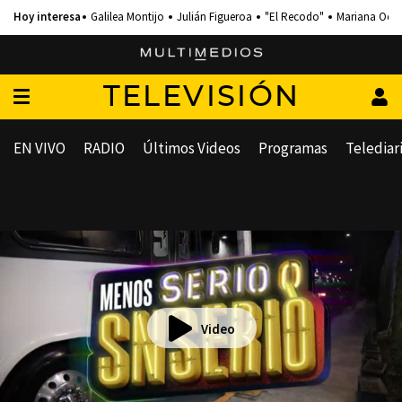
Galilea Montijo
Julián Figueroa
"El Recodo"
Mariana Och
TELEVISIÓN
EN VIVO
RADIO
Últimos Videos
Programas
Telediar
Video