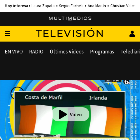
Laura Zapata
Sergio Fachelli
Ana Martín
Christian Valero
TELEVISIÓN
EN VIVO
RADIO
Últimos Videos
Programas
Telediar
Video