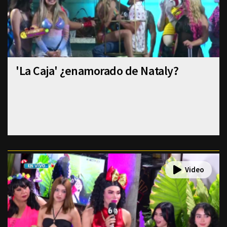
'La Caja' ¿enamorado de Nataly?