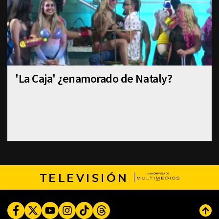
'La Caja' ¿enamorado de Nataly?
TELEVISIÓN
Facebook
Twitter
Youtube
Instagram
TikTok
Threads
Subi