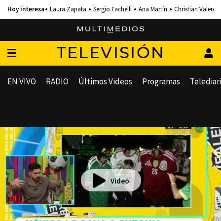
Laura Zapata
Sergio Fachelli
Ana Martín
Christian Valero
TELEVISIÓN
EN VIVO
RADIO
Últimos Videos
Programas
Telediar
Video