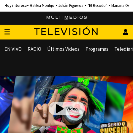
Galilea Montijo
Julián Figueroa
"El Recodo"
Mariana Och
TELEVISIÓN
EN VIVO
RADIO
Últimos Videos
Programas
Telediar
Video