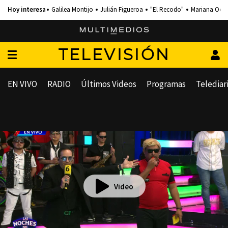
Galilea Montijo
Julián Figueroa
"El Recodo"
Mariana Och
TELEVISIÓN
EN VIVO
RADIO
Últimos Videos
Programas
Telediar
Video