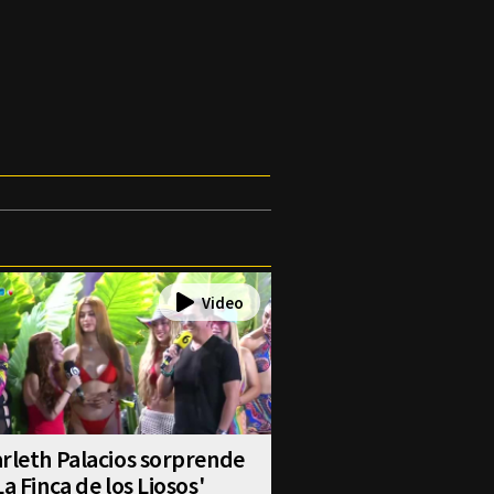
rleth Palacios sorprende
La Finca de los Liosos'