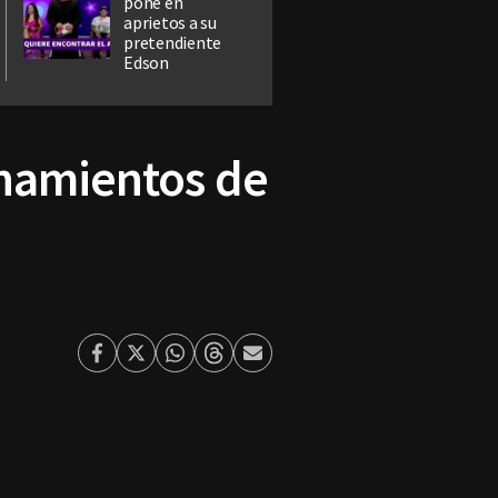
pone en
aprietos a su
pretendiente
Edson
onamientos de
Facebook
Twitter
Whatsapp
Threads
Enviar
por
Email