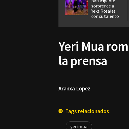
participante
sorprende a
Yeka Rosales
con su talento
Yeri Mua rom
la prensa
Aranxa Lopez
Tags relacionados
yeri mua