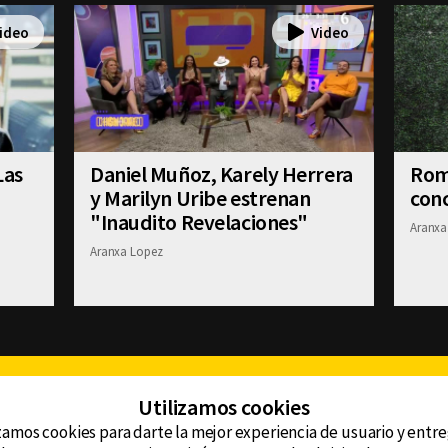
Las
Daniel Muñoz, Karely Herrera
Romi
y Marilyn Uribe estrenan
conc
"Inaudito Revelaciones"
Aranxa
Aranxa Lopez
Facebook
Twitter
Youtube
Instagram
TikTok
Th
Utilizamos cookies
zamos cookies para darte la mejor experiencia de usuario y entr