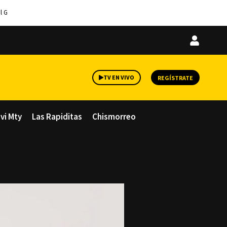
l G
Iniciar
sesión
TV EN VIVO
REGÍSTRATE
avi Mty
Las Rapiditas
Chismorreo