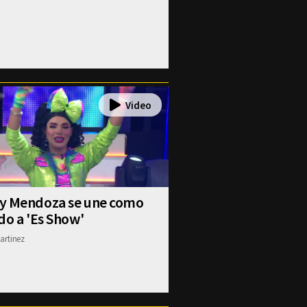
y Mendoza se une como
do a 'Es Show'
artinez