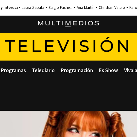
Laura Zapata
Sergio Fachelli
Ana Martín
Christian Valero
Karo
TELEVISIÓN
Programas
Telediario
Programación
Es Show
Vival