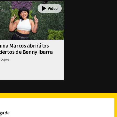
na Marcos abrirá los
iertos de Benny Ibarra
 Lopez
reads
Subir
ega de