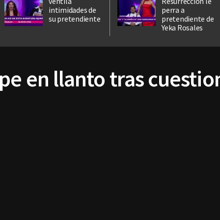
ventila
Resurrección le
intimidades de
perra a
su pretendiente
pretendiente de
Yeka Rosales
pe en llanto tras cuesti