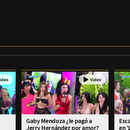
Gaby Mendoza ¿le pagó a
Esca
Jerry Hernández por amor?
en '