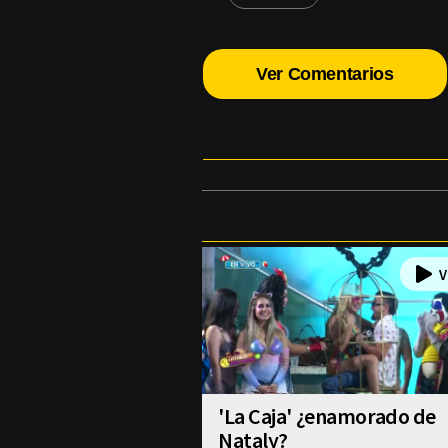
Ver Comentarios
'La Caja' ¿enamorado de
Nataly?