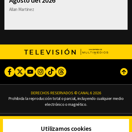
Agosto del 2026
Allan Martinez
TELEVISIÓN
Facebook
Twitter
Youtube
Instagram
TikTok
Threads
Subi
DERECHOS RESERVADOS © CANAL 6 2026
Prohibida la reproducción total o parcial, incluyendo cualquier medio
electrónico o magnético.
CONTACTO
Utilizamos cookies
AVISO DE PRIVACIDAD