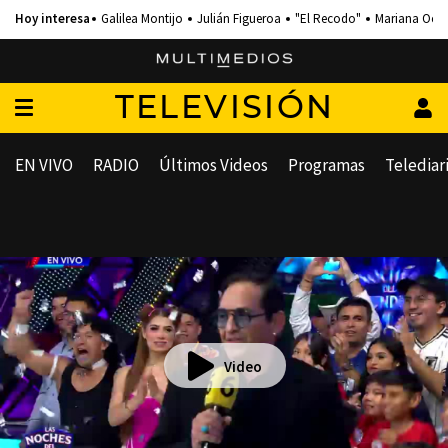
Galilea Montijo
Julián Figueroa
"El Recodo"
Mariana Och
TELEVISIÓN
EN VIVO
RADIO
Últimos Videos
Programas
Telediar
Video