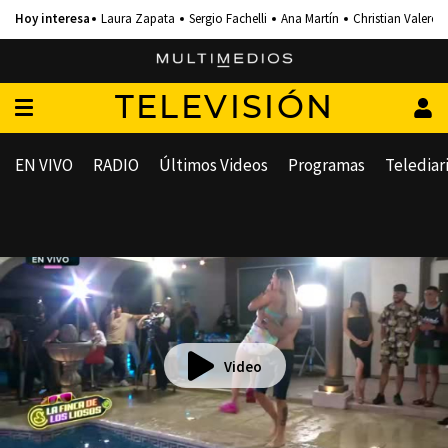
Laura Zapata
Sergio Fachelli
Ana Martín
Christian Valero
TELEVISIÓN
EN VIVO
RADIO
Últimos Videos
Programas
Telediar
Video