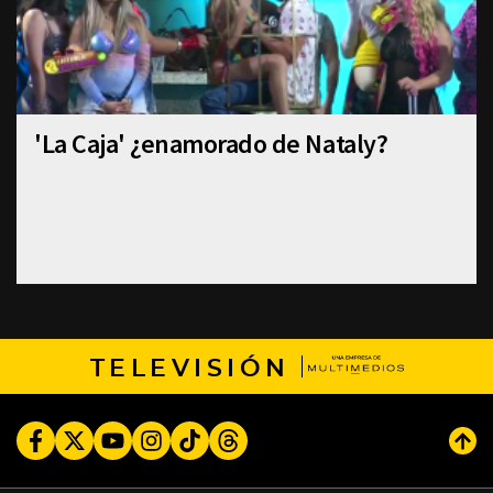
'La Caja' ¿enamorado de Nataly?
TELEVISIÓN
Facebook
Twitter
Youtube
Instagram
TikTok
Threads
Subi