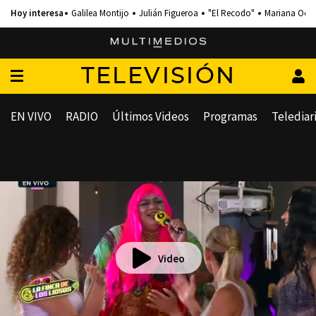
Galilea Montijo
Julián Figueroa
"El Recodo"
Mariana Och
TELEVISIÓN
EN VIVO
RADIO
Últimos Videos
Programas
Telediar
Video