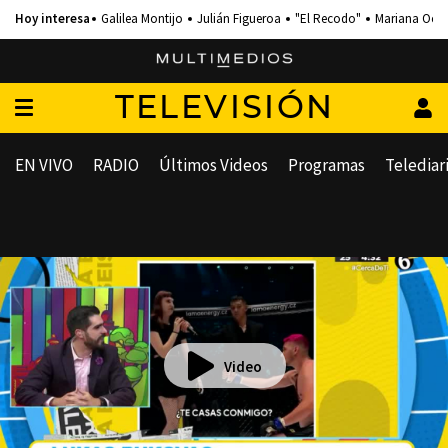
Galilea Montijo
Julián Figueroa
"El Recodo"
Mariana Och
TELEVISIÓN
EN VIVO
RADIO
Últimos Videos
Programas
Telediar
Video