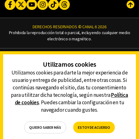
Facebook
Twitter
Youtube
Instagram
TikTok
Threads
Subi
DERECHOS RESERVADOS © CANAL 6 2026
Prohibida la reproducción total o parcial, incluyendo cualquier medio
electrónico o magnético.
CONTACTO
Utilizamos cookies
AVISO DE PRIVACIDAD
AVISO LEGAL
Utilizamos cookies para darte la mejor experiencia de
DEFENSORÍA DE LAS AUDIENCIAS
usuario y entrega de publicidad, entre otras cosas. Si
continúas navegando el sitio, das tu consentimiento
para utilitzar dicha tecnología, según nuestra
Política
de cookies
. Puedes cambiar la configuración en tu
DESCARGA LA APP DE CANAL 6
navegador cuando gustes.
QUIERO SABER MÁS
ESTOY DE ACUERDO