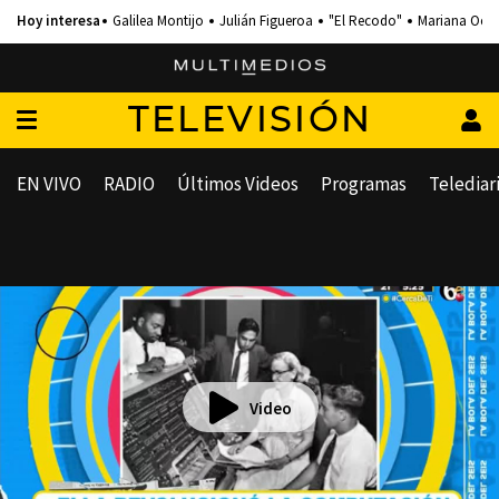
Galilea Montijo
Julián Figueroa
"El Recodo"
Mariana Och
TELEVISIÓN
EN VIVO
RADIO
Últimos Videos
Programas
Telediar
Video