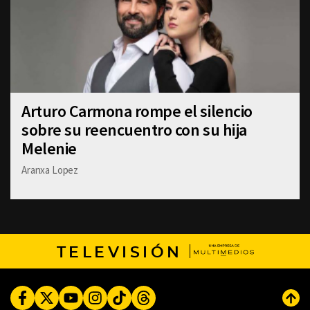
Arturo Carmona rompe el silencio
sobre su reencuentro con su hija
Melenie
Aranxa Lopez
TELEVISIÓN
Facebook
Twitter
Youtube
Instagram
TikTok
Threads
Subi