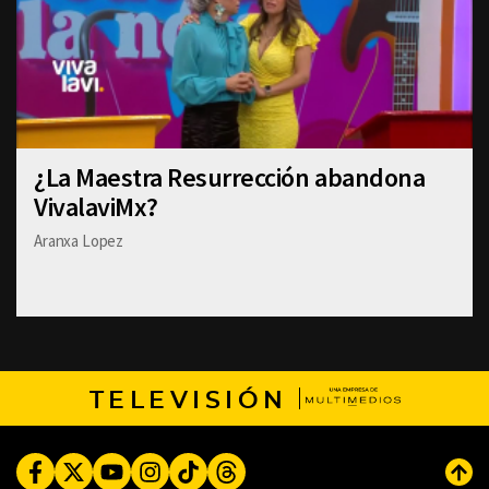
¿La Maestra Resurrección abandona
VivalaviMx?
Aranxa Lopez
TELEVISIÓN
Facebook
Twitter
Youtube
Instagram
TikTok
Threads
Subi