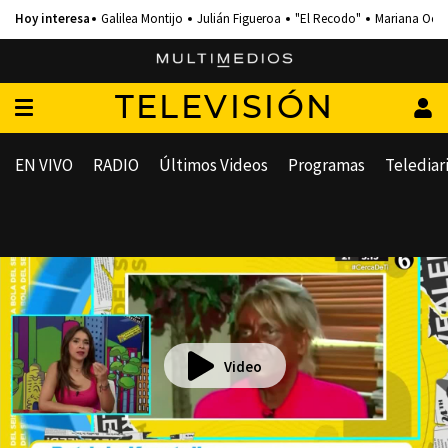
Galilea Montijo
Julián Figueroa
"El Recodo"
Mariana Och
TELEVISIÓN
EN VIVO
RADIO
Últimos Videos
Programas
Telediar
Video