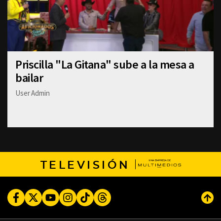
Priscilla "La Gitana" sube a la mesa a
bailar
User Admin
TELEVISIÓN
Facebook
Twitter
Youtube
Instagram
TikTok
Threads
Subi