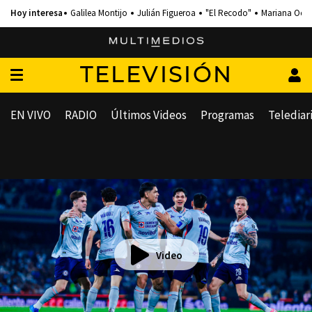
Galilea Montijo
Julián Figueroa
"El Recodo"
Mariana Och
TELEVISIÓN
EN VIVO
RADIO
Últimos Videos
Programas
Telediar
Video