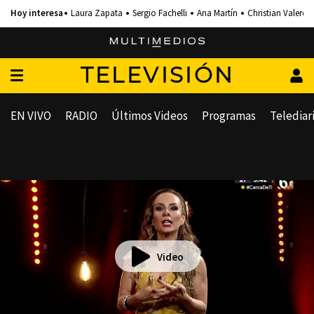
Laura Zapata
Sergio Fachelli
Ana Martín
Christian Valero
TELEVISIÓN
EN VIVO
RADIO
Últimos Videos
Programas
Telediar
Video