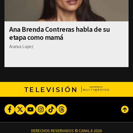
Ana Brenda Contreras habla de su
etapa como mamá
Aranxa Lopez
TELEVISIÓN
Facebook
Twitter
Youtube
Instagram
TikTok
Threads
Subi
DERECHOS RESERVADOS © CANAL 6 2026