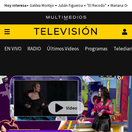
Galilea Montijo
Julián Figueroa
"El Recodo"
Mariana Och
TELEVISIÓN
EN VIVO
RADIO
Últimos Videos
Programas
Telediar
Video