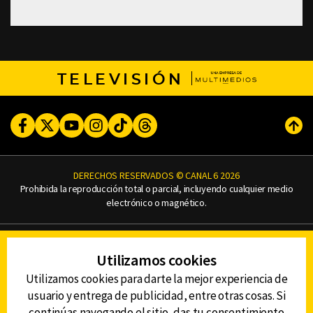
TELEVISIÓN
Facebook
Twitter
Youtube
Instagram
TikTok
Threads
Subi
DERECHOS RESERVADOS © CANAL 6 2026
Prohibida la reproducción total o parcial, incluyendo cualquier medio
electrónico o magnético.
CONTACTO
Utilizamos cookies
AVISO DE PRIVACIDAD
AVISO LEGAL
Utilizamos cookies para darte la mejor experiencia de
DEFENSORÍA DE LAS AUDIENCIAS
usuario y entrega de publicidad, entre otras cosas. Si
continúas navegando el sitio, das tu consentimiento