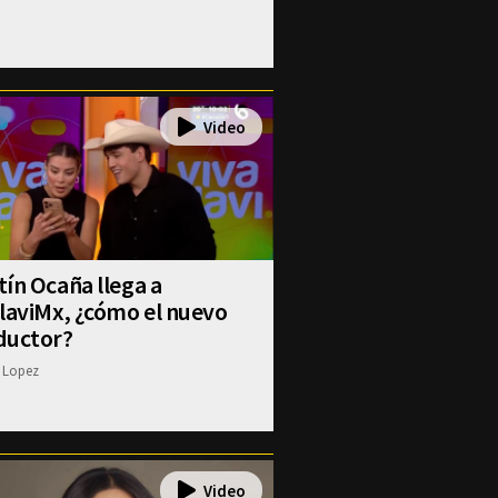
ín Ocaña llega a
laviMx, ¿cómo el nuevo
ductor?
 Lopez