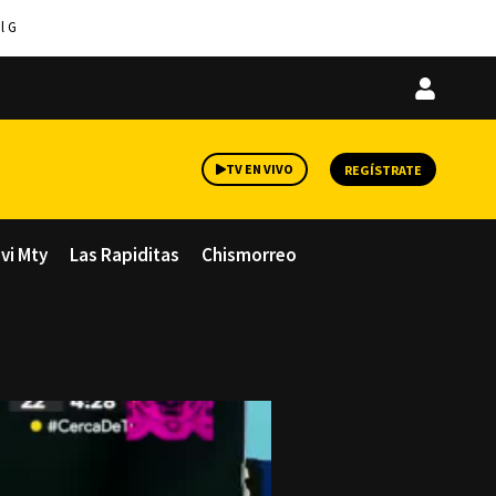
l G
Iniciar
sesión
TV EN VIVO
REGÍSTRATE
avi Mty
Las Rapiditas
Chismorreo