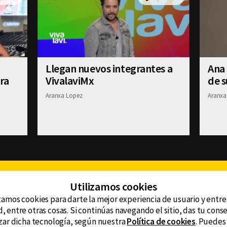
Llegan nuevos integrantes a
Ana
ra
VivalaviMx
de 
Aranxa Lopez
Aranxa
Facebook
Twitter
Youtube
Instagram
TikTok
Th
Utilizamos cookies
zamos cookies para darte la mejor experiencia de usuario y entr
, entre otras cosas. Si continúas navegando el sitio, das tu con
CONTACTO
tzar dicha tecnología, según nuestra
Política de cookies
. Puedes
AVISO DE PRIVACIDAD
ncluyendo