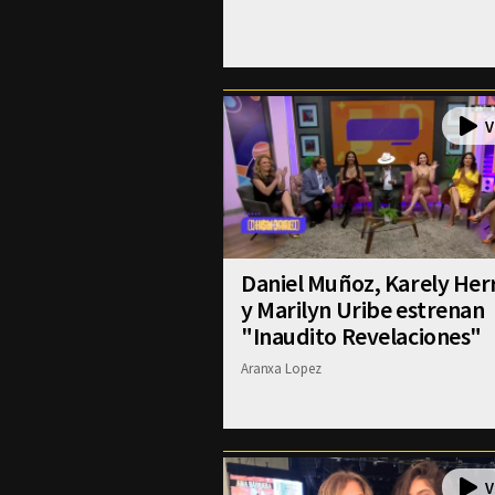
Daniel Muñoz, Karely Her
y Marilyn Uribe estrenan
"Inaudito Revelaciones"
Aranxa Lopez