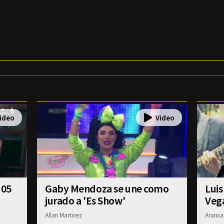
 05
Gaby Mendoza se une como
Luis
jurado a 'Es Show'
Veg
Allan Martinez
Aranxa