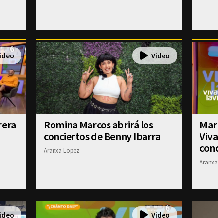
rera
Romina Marcos abrirá los
Mart
conciertos de Benny Ibarra
Viva
con
Aranxa Lopez
Aranxa