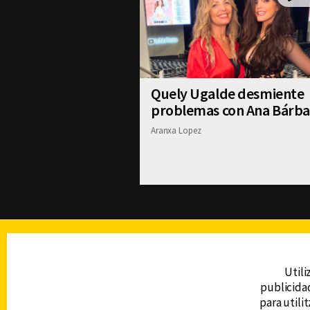
Quely Ugalde desmiente
problemas con Ana Bárba
Aranxa Lopez
TELEVISIÓN
Utili
publicidad
DERECHOS RESERVADOS © CANAL 6 2026
para utili
Prohibida la reproducción total o parcial, i