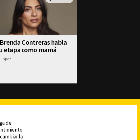
 Brenda Contreras habla
su etapa como mamá
 Lopez
reads
Subir
ega de
sentimiento
 cambiar la