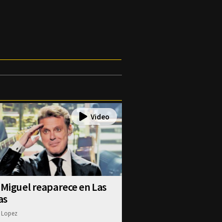
 Miguel reaparece en Las
as
 Lopez