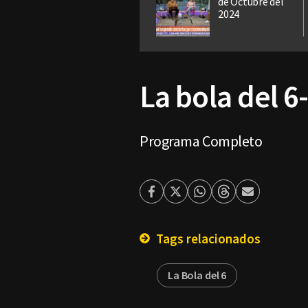
de Octubre del
2024
La bola del 6
Programa Completo
Facebook
Twitter
Whatsapp
Threads
Enviar
por
Email
Tags relacionados
La Bola del 6