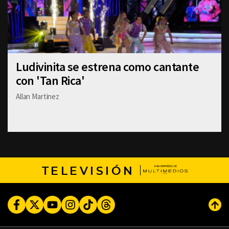
Ludivinita se estrena como cantante
con 'Tan Rica'
Allan Martinez
TELEVISIÓN
Facebook
Twitter
Youtube
Instagram
TikTok
Threads
Subi