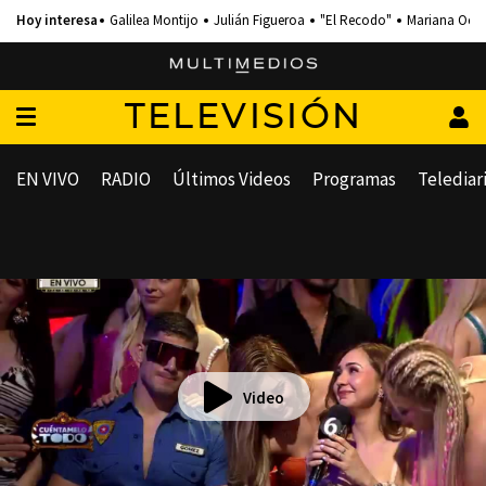
Galilea Montijo
Julián Figueroa
"El Recodo"
Mariana Och
TELEVISIÓN
EN VIVO
RADIO
Últimos Videos
Programas
Telediar
Video