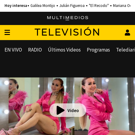
Galilea Montijo
Julián Figueroa
"El Recodo"
Mariana Och
TELEVISIÓN
EN VIVO
RADIO
Últimos Videos
Programas
Telediar
Video