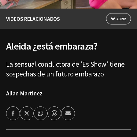
VIDEOS RELACIONADOS
ABRIR
Aleida ¿está embaraza?
La sensual conductora de 'Es Show' tiene
sospechas de un futuro embarazo
Allan Martinez
Facebook
Twitter
Whatsapp
Threads
Enviar
por
Email