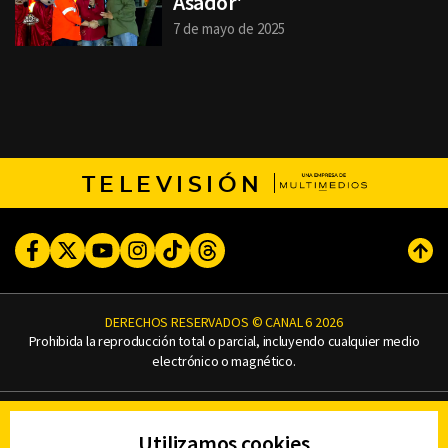
Asador'
7 de mayo de 2025
TELEVISIÓN
Facebook
Twitter
Youtube
Instagram
TikTok
Threads
Subi
DERECHOS RESERVADOS © CANAL 6 2026
Prohibida la reproducción total o parcial, incluyendo cualquier medio
electrónico o magnético.
CONTACTO
Utilizamos cookies
AVISO DE PRIVACIDAD