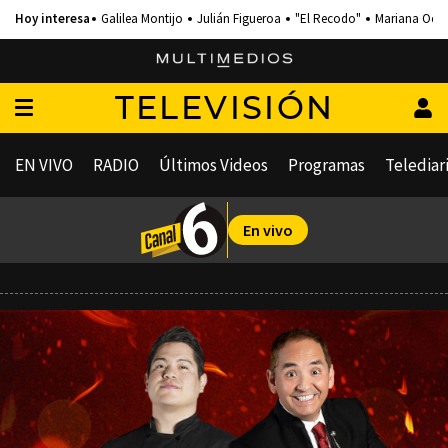
Galilea Montijo
Julián Figueroa
"El Recodo"
Mariana Och
TELEVISIÓN
EN VIVO
RADIO
Últimos Videos
Programas
Telediar
En vivo