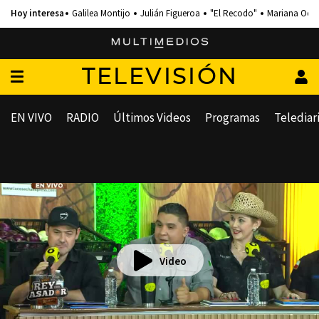
Galilea Montijo
Julián Figueroa
"El Recodo"
Mariana Och
TELEVISIÓN
EN VIVO
RADIO
Últimos Videos
Programas
Telediar
Video