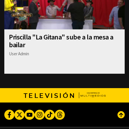
Priscilla "La Gitana" sube a la mesa a
bailar
User Admin
TELEVISIÓN
Facebook
Twitter
Youtube
Instagram
TikTok
Threads
Subi