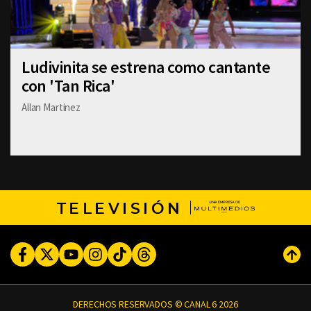
Ludivinita se estrena como cantante
con 'Tan Rica'
Allan Martinez
TELEVISIÓN
Facebook
Twitter
Youtube
Instagram
TikTok
Threads
Subi
DERECHOS RESERVADOS © CANAL 6 2026