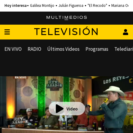
Galilea Montijo
Julián Figueroa
"El Recodo"
Mariana Och
TELEVISIÓN
EN VIVO
RADIO
Últimos Videos
Programas
Telediar
Video