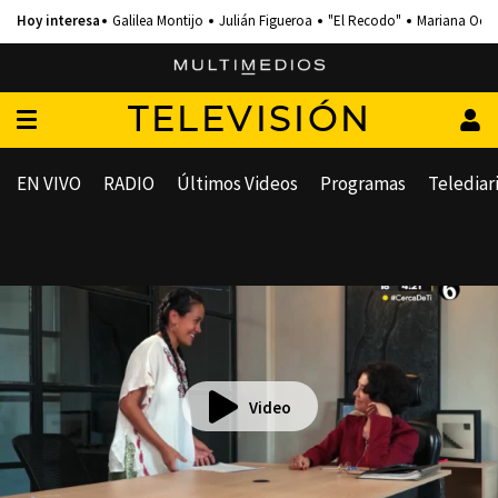
Galilea Montijo
Julián Figueroa
"El Recodo"
Mariana Och
TELEVISIÓN
EN VIVO
RADIO
Últimos Videos
Programas
Telediar
Video