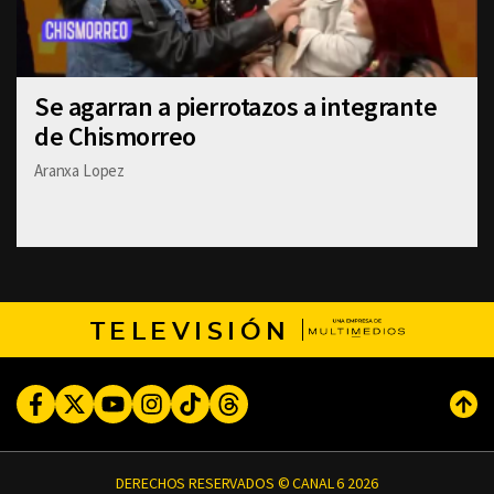
Se agarran a pierrotazos a integrante
de Chismorreo
Aranxa Lopez
TELEVISIÓN
Facebook
Twitter
Youtube
Instagram
TikTok
Threads
Subi
DERECHOS RESERVADOS © CANAL 6 2026