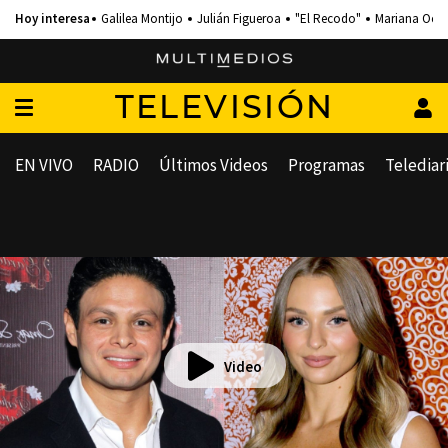
Galilea Montijo
Julián Figueroa
"El Recodo"
Mariana Och
TELEVISIÓN
EN VIVO
RADIO
Últimos Videos
Programas
Telediar
Video