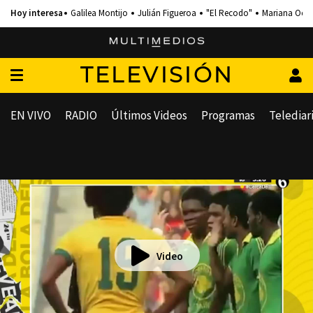
Galilea Montijo
Julián Figueroa
"El Recodo"
Mariana Och
TELEVISIÓN
EN VIVO
RADIO
Últimos Videos
Programas
Telediar
Video