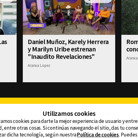
Las
Daniel Muñoz, Karely Herrera
Romi
y Marilyn Uribe estrenan
conc
"Inaudito Revelaciones"
Aranxa
Aranxa Lopez
Facebook
Twitter
Youtube
Instagram
TikTok
Th
Utilizamos cookies
zamos cookies para darte la mejor experiencia de usuario y entr
, entre otras cosas. Si continúas navegando el sitio, das tu con
CONTACTO
tzar dicha tecnología, según nuestra
Política de cookies
. Puedes
AVISO DE PRIVACIDAD
ncluyendo