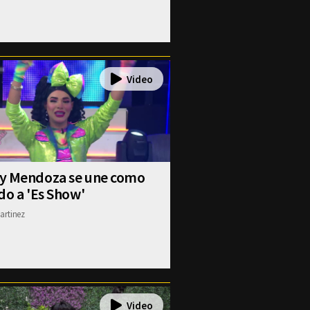
y Mendoza se une como
do a 'Es Show'
artinez