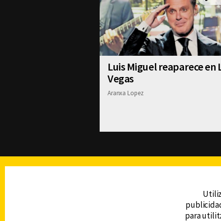
Luis Miguel reaparece en 
Vegas
Aranxa Lopez
TELEVISIÓN
Utili
publicidad
DERECHOS RESERVADOS © CANAL 6 2026
para utili
Prohibida la reproducción total o parcial, i