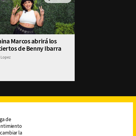
na Marcos abrirá los
iertos de Benny Ibarra
 Lopez
reads
Subir
ega de
sentimiento
 cambiar la