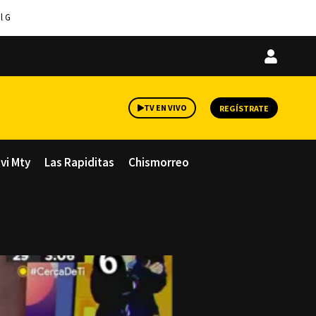
l G
Iniciar
sesión
TV EN VIVO
REGÍSTRATE
avi Mty
Las Rapiditas
Chismorreo