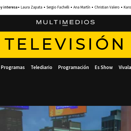
Laura Zapata
Sergio Fachelli
Ana Martín
Christian Valero
Karo
TELEVISIÓN
Programas
Telediario
Programación
Es Show
Vival