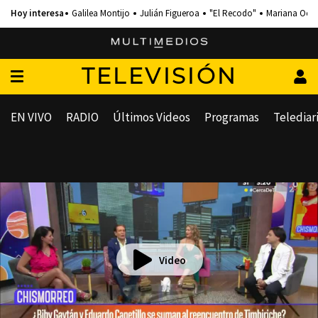
Galilea Montijo
Julián Figueroa
"El Recodo"
Mariana Och
TELEVISIÓN
EN VIVO
RADIO
Últimos Videos
Programas
Telediar
Video