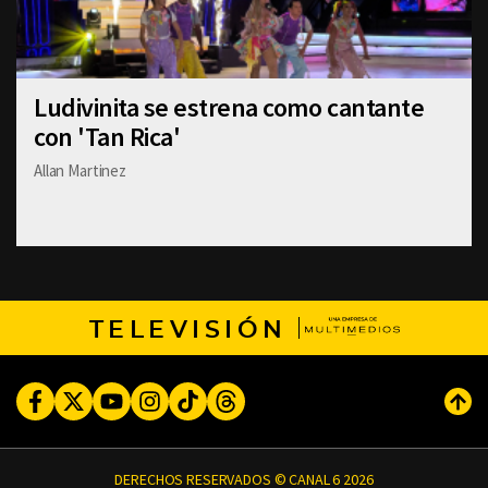
Ludivinita se estrena como cantante
con 'Tan Rica'
Allan Martinez
TELEVISIÓN
Facebook
Twitter
Youtube
Instagram
TikTok
Threads
Subi
DERECHOS RESERVADOS © CANAL 6 2026