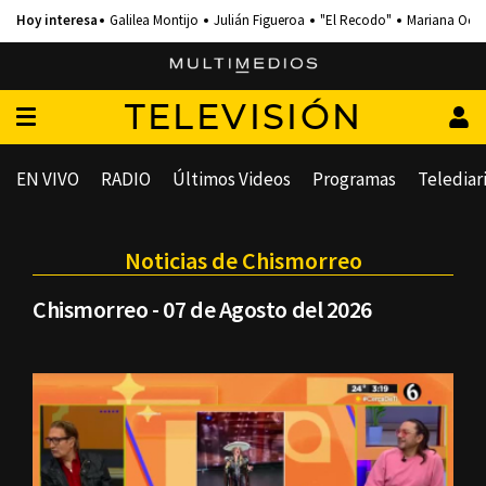
Galilea Montijo
Julián Figueroa
"El Recodo"
Mariana Och
TELEVISIÓN
EN VIVO
RADIO
Últimos Videos
Programas
Telediar
Noticias de Chismorreo
Chismorreo - 07 de Agosto del 2026