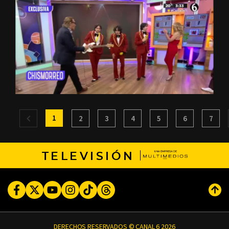
1
2
3
4
5
6
7
TELEVISIÓN
Facebook
Twitter
Youtube
Instagram
TikTok
Threads
Subi
DERECHOS RESERVADOS © CANAL 6 2026