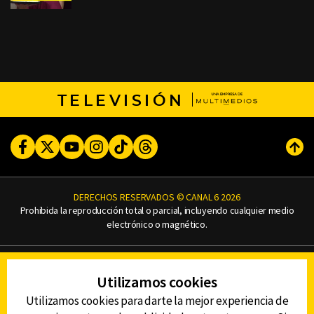
TELEVISIÓN
Facebook
Twitter
Youtube
Instagram
TikTok
Threads
Subi
DERECHOS RESERVADOS © CANAL 6 2026
Prohibida la reproducción total o parcial, incluyendo cualquier medio
electrónico o magnético.
CONTACTO
Utilizamos cookies
AVISO DE PRIVACIDAD
AVISO LEGAL
Utilizamos cookies para darte la mejor experiencia de
DEFENSORÍA DE LAS AUDIENCIAS