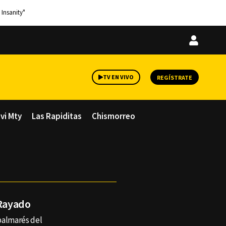
 Insanity"
Iniciar
sesión
TV EN VIVO
REGÍSTRATE
avi Mty
Las Rapiditas
Chismorreo
 Rayado
 palmarés del