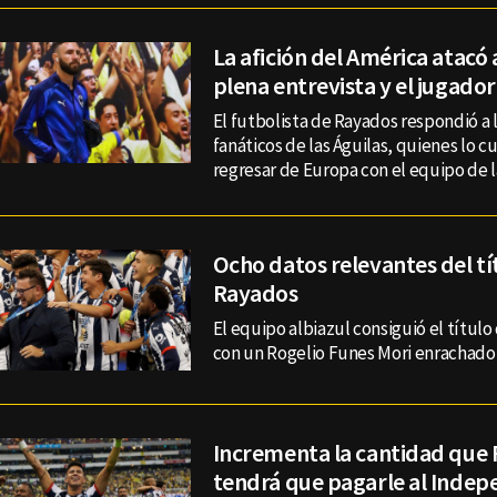
La afición del América atacó
plena entrevista y el jugado
El futbolista de Rayados respondió a la
fanáticos de las Águilas, quienes lo c
regresar de Europa con el equipo de l
Ocho datos relevantes del tí
Rayados
El equipo albiazul consiguió el título
con un Rogelio Funes Mori enrachado f
Incrementa la cantidad que
tendrá que pagarle al Indep