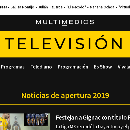
Galilea Montijo
Julián Figueroa
"El Recodo"
Mariana Ochoa
"Virtual
TELEVISIÓN
Programas
Telediario
Programación
Es Show
Vival
Noticias de apertura 2019
Festejan a Gignac con título
La Liga MX recordó la trayectoria y el