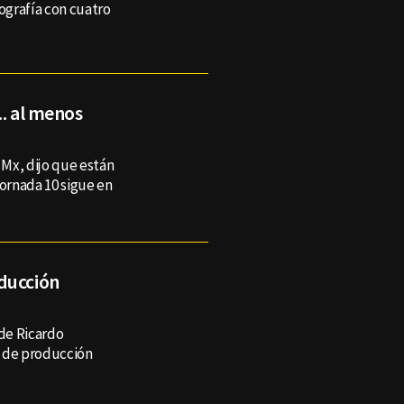
tografía con cuatro
.. al menos
 Mx, dijo que están
Jornada 10 sigue en
ducción
 de Ricardo
o de producción