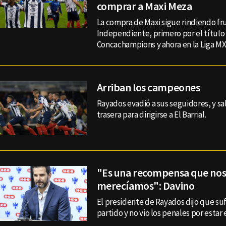
comprar a Maxi Meza
La compra de Maxi sigue rindiendo fru
Independiente, primero por el título
Concachampions y ahora en la Liga MX
Arriban los campeones
Rayados evadió a sus seguidores, y sa
trasera para dirigirse a El Barrial.
"Es una recompensa que no
merecíamos": Davino
El presidente de Rayados dijo que su
partido y no vio los penales por estar 