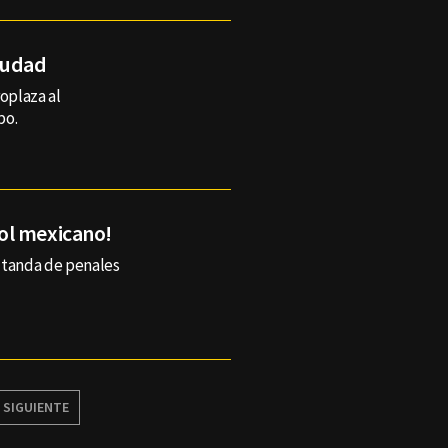
ciudad
oplaza al
po.
ol mexicano!
 tanda de penales
SIGUIENTE