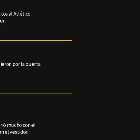
tos al Atlético
 en
.
lieron por la puerta
s
frió mucho con el
en el vestidor.