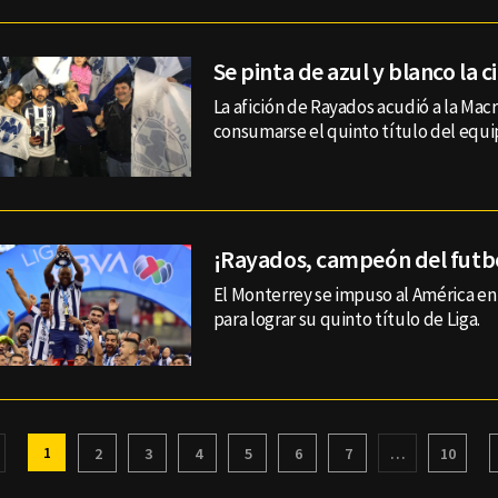
Se pinta de azul y blanco la 
La afición de Rayados acudió a la Macr
consumarse el quinto título del equi
¡Rayados, campeón del futb
El Monterrey se impuso al América en
para lograr su quinto título de Liga.
1
2
3
4
5
6
7
…
10