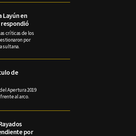
 a Layún en
r respondió
s críticas de los
uestionaron por
a sultana.
tulo de
 del Apertura 2019
rente al arco.
 Rayados
endiente por