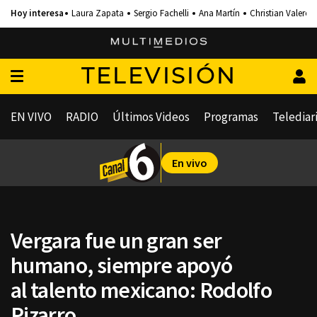
Laura Zapata
Sergio Fachelli
Ana Martín
Christian Valero
TELEVISIÓN
EN VIVO
RADIO
Últimos Videos
Programas
Telediar
En vivo
Vergara fue un gran ser
humano, siempre apoyó
al talento mexicano: Rodolfo
Pizarro