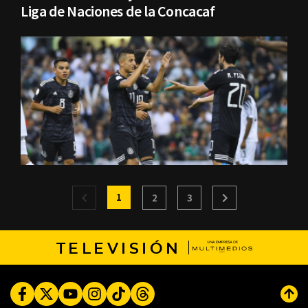
Liga de Naciones de la Concacaf
1
2
3
TELEVISIÓN
Facebook
Twitter
Youtube
Instagram
TikTok
Threads
Subi