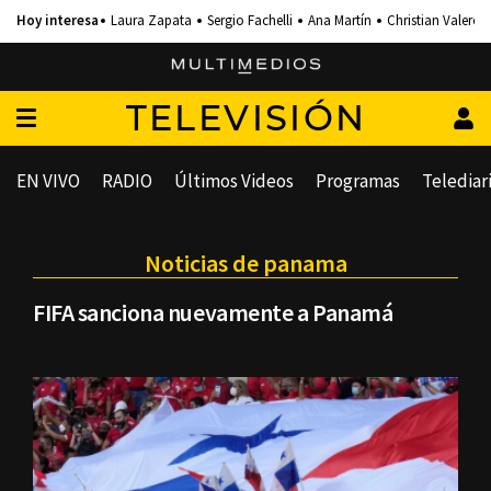
Laura Zapata
Sergio Fachelli
Ana Martín
Christian Valero
TELEVISIÓN
EN VIVO
RADIO
Últimos Videos
Programas
Telediar
Noticias de panama
FIFA sanciona nuevamente a Panamá