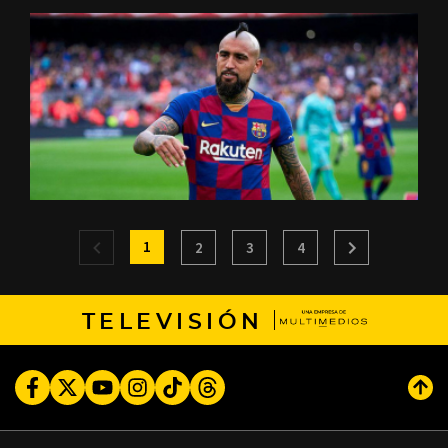
1
2
3
4
TELEVISIÓN
Facebook
Twitter
Youtube
Instagram
TikTok
Threads
Subi