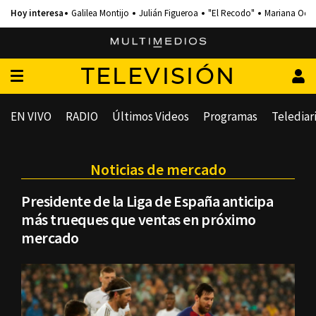
Galilea Montijo
Julián Figueroa
"El Recodo"
Mariana Och
TELEVISIÓN
EN VIVO
RADIO
Últimos Videos
Programas
Telediar
Noticias de mercado
Presidente de la Liga de España anticipa
más trueques que ventas en próximo
mercado