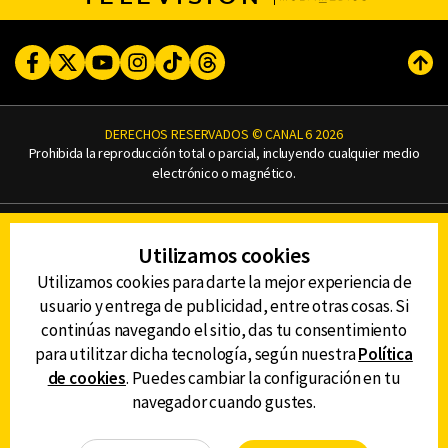
Facebook
Twitter
Youtube
Instagram
TikTok
Threads
Subi
DERECHOS RESERVADOS © CANAL 6 2026
Prohibida la reproducción total o parcial, incluyendo cualquier medio
electrónico o magnético.
CONTACTO
Utilizamos cookies
AVISO DE PRIVACIDAD
AVISO LEGAL
Utilizamos cookies para darte la mejor experiencia de
DEFENSORÍA DE LAS AUDIENCIAS
usuario y entrega de publicidad, entre otras cosas. Si
continúas navegando el sitio, das tu consentimiento
para utilitzar dicha tecnología, según nuestra
Política
de cookies
. Puedes cambiar la configuración en tu
DESCARGA LA APP DE CANAL 6
navegador cuando gustes.