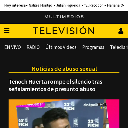
Galilea Montijo
Julián Figueroa
"El Recodo"
Mariana Och
TELEVISIÓN
EN VIVO
RADIO
Últimos Videos
Programas
Telediar
Noticias de abuso sexual
Tenoch Huerta rompe el silencio tras
señalamientos de presunto abuso