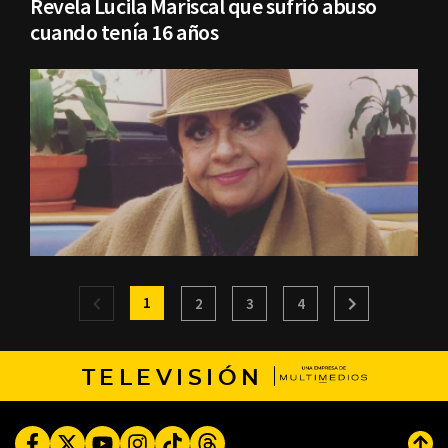
Revela Lucila Mariscal que sufrió abuso
cuando tenía 16 años
1
2
3
4
TELEVISIÓN
Facebook
Twitter
Youtube
Instagram
TikTok
Threads