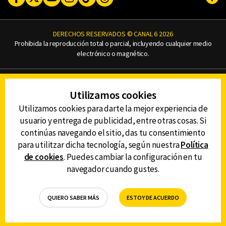
Subi
DERECHOS RESERVADOS © CANAL 6 2026
Prohibida la reproducción total o parcial, incluyendo cualquier medio
electrónico o magnético.
CONTACTO
Utilizamos cookies
AVISO DE PRIVACIDAD
AVISO LEGAL
Utilizamos cookies para darte la mejor experiencia de
DEFENSORÍA DE LAS AUDIENCIAS
usuario y entrega de publicidad, entre otras cosas. Si
continúas navegando el sitio, das tu consentimiento
para utilitzar dicha tecnología, según nuestra
Política
de cookies
. Puedes cambiar la configuración en tu
DESCARGA LA APP DE CANAL 6
navegador cuando gustes.
QUIERO SABER MÁS
ESTOY DE ACUERDO