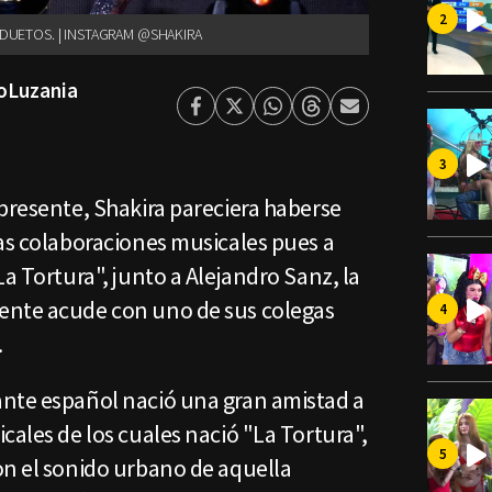
 DUETOS. | INSTAGRAM @SHAKIRA
oLuzania
Facebook
Twitter
Whatsapp
Threads
Enviar
por
Email
presente, Shakira pareciera haberse
las colaboraciones musicales pues a
La Tortura", junto a Alejandro Sanz, la
ente acude con uno de sus colegas
.
nte español nació una gran amistad a
cales de los cuales nació "La Tortura",
on el sonido urbano de aquella