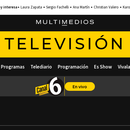
Laura Zapata
Sergio Fachelli
Ana Martín
Christian Valero
Karo
TELEVISIÓN
Programas
Telediario
Programación
Es Show
Vival
En vivo