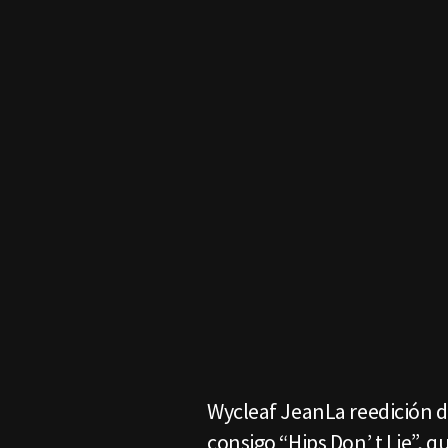
Wycleaf JeanLa reedición de
consigo “Hips Don’ t Lie”, q