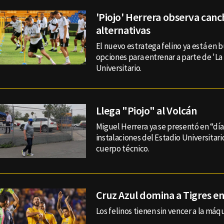
'Piojo' Herrera observa canc
alternativas
El nuevo estratega felino ya está en
opciones para entrenar a parte de 'La 
Universitario.
Llega "Piojo" al Volcán
Miguel Herrera ya se presentó en “día 
instalaciones del Estadio Universitari
cuerpo técnico.
Cruz Azul domina a Tigres en
Los felinos tienen sin vencer a la máq