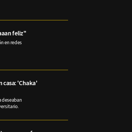
aaan feliz"
ón en redes
n casa: 'Chaka'
ya deseaban
ersitario.