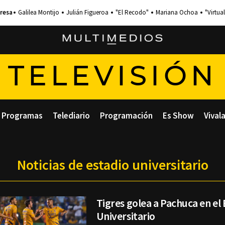
Galilea Montijo
Julián Figueroa
"El Recodo"
Mariana Ochoa
"Virtual
TELEVISIÓN
Programas
Telediario
Programación
Es Show
Vival
Noticias de estadio universitario
Tigres golea a Pachuca en el
Universitario