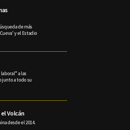
has
 búsqueda de más
Cueva' y el Estadio
laboral” a las
o junto a todo su
 el Volcán
uina desde el 2014.