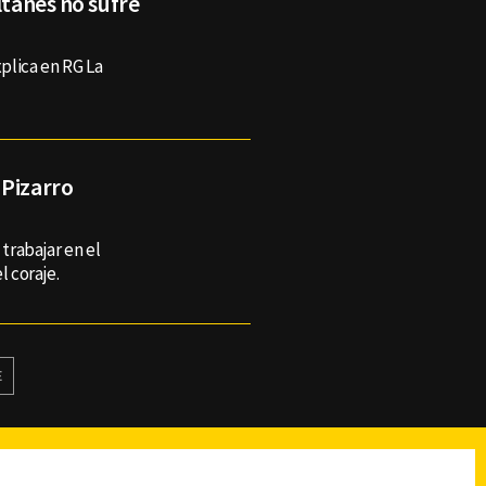
ltanes no sufre
plica en RG La
 Pizarro
 trabajar en el
l coraje.
E
reads
Subir