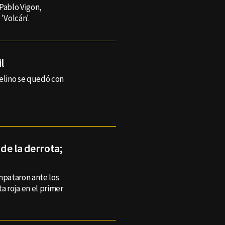
Pablo Vigon,
'Volcán'.
l
felino se quedó con
 de la derrota;
mpataron ante los
ta roja en el primer