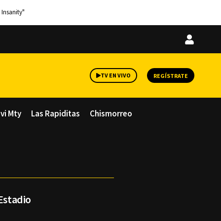
 Insanity"
Iniciar
sesión
TV EN VIVO
REGÍSTRATE
avi Mty
Las Rapiditas
Chismorreo
 Estadio