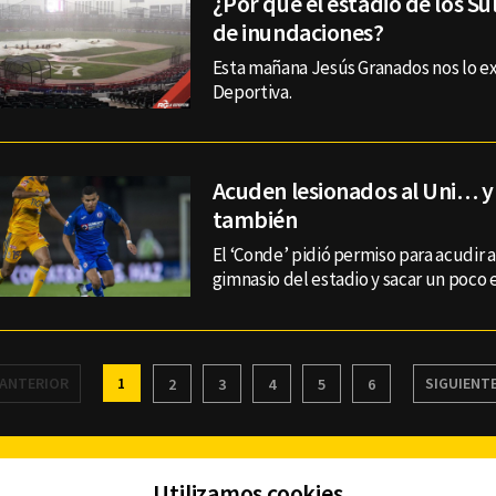
¿Por qué el estadio de los Su
de inundaciones?
Esta mañana Jesús Granados nos lo ex
Deportiva.
Acuden lesionados al Uni… y
también
El ‘Conde’ pidió permiso para acudir a
gimnasio del estadio y sacar un poco e
ANTERIOR
1
SIGUIENT
2
3
4
5
6
Facebook
Twitter
Youtube
Instagram
TikTok
Th
Utilizamos cookies