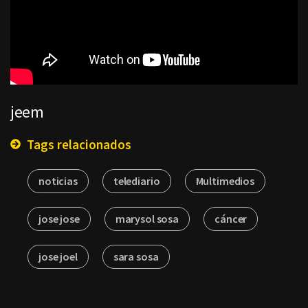
jeem
Tags relacionados
noticias
telediario
Multimedios
jose jose
marysol sosa
cáncer
jose joel
sara sosa