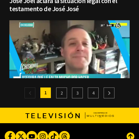
José Joel aclara la situación legal con el
testamento de José José
1
2
3
4
TELEVISIÓN
Facebook
Twitter
Youtube
Instagram
TikTok
Threads
Subi