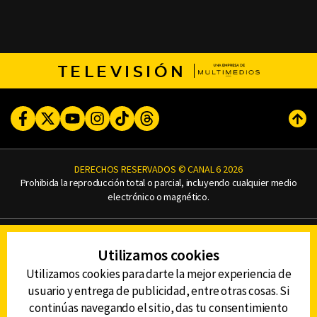
TELEVISIÓN
Facebook
Twitter
Youtube
Instagram
TikTok
Threads
Subi
DERECHOS RESERVADOS © CANAL 6 2026
Prohibida la reproducción total o parcial, incluyendo cualquier medio
electrónico o magnético.
CONTACTO
Utilizamos cookies
AVISO DE PRIVACIDAD
AVISO LEGAL
Utilizamos cookies para darte la mejor experiencia de
DEFENSORÍA DE LAS AUDIENCIAS
usuario y entrega de publicidad, entre otras cosas. Si
continúas navegando el sitio, das tu consentimiento