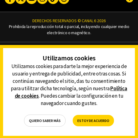
Subi
DERECHOS RESERVADOS © CANAL 6 2026
Prohibida la reproducción total o parcial, incluyendo cualquier medio
electrónico o magnético.
CONTACTO
Utilizamos cookies
AVISO DE PRIVACIDAD
AVISO LEGAL
Utilizamos cookies para darte la mejor experiencia de
DEFENSORÍA DE LAS AUDIENCIAS
usuario y entrega de publicidad, entre otras cosas. Si
continúas navegando el sitio, das tu consentimiento
para utilitzar dicha tecnología, según nuestra
Política
de cookies
. Puedes cambiar la configuración en tu
DESCARGA LA APP DE CANAL 6
navegador cuando gustes.
QUIERO SABER MÁS
ESTOY DE ACUERDO