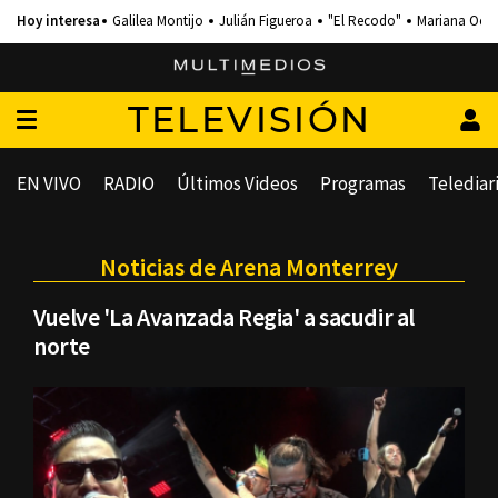
Galilea Montijo
Julián Figueroa
"El Recodo"
Mariana Och
TELEVISIÓN
EN VIVO
RADIO
Últimos Videos
Programas
Telediar
Noticias de Arena Monterrey
Vuelve 'La Avanzada Regia' a sacudir al
norte