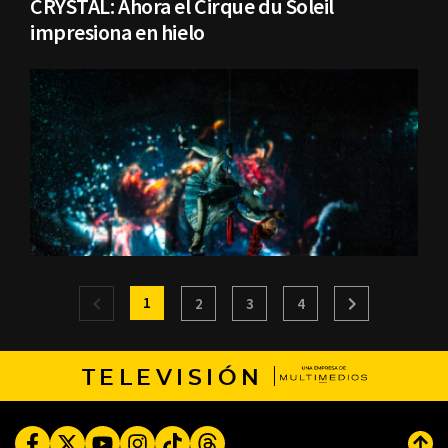
CRYSTAL: Ahora el Cirque du Soleil
impresiona en hielo
1
2
3
4
TELEVISIÓN
Facebook
Twitter
Youtube
Instagram
TikTok
Threads