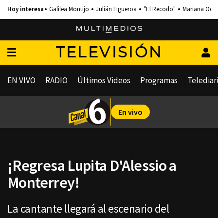
Galilea Montijo
Julián Figueroa
"El Recodo"
Mariana Och
TELEVISIÓN
EN VIVO
RADIO
Últimos Videos
Programas
Telediar
En vivo
¡Regresa Lupita D'Alessio a
Monterrey!
La cantante llegará al escenario del