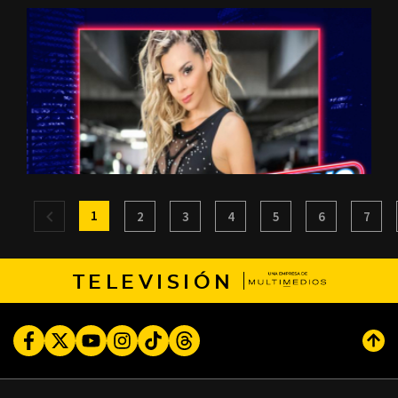
1
2
3
4
5
6
7
TELEVISIÓN
Facebook
Twitter
Youtube
Instagram
TikTok
Threads
Subi