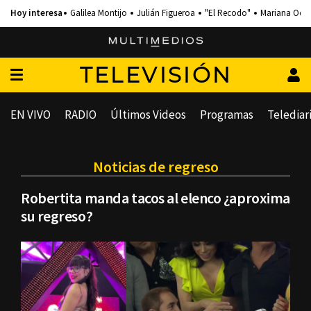
Galilea Montijo
Julián Figueroa
"El Recodo"
Mariana Och
TELEVISIÓN
EN VIVO
RADIO
Últimos Videos
Programas
Telediar
Noticias de regreso
Robertita manda tacos al elenco ¿aproxima
su regreso?