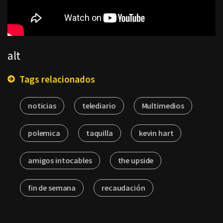
alt
Tags relacionados
noticias
telediario
Multimedios
polemica
taquilla
kevin hart
amigos intocables
the upside
fin de semana
recaudación