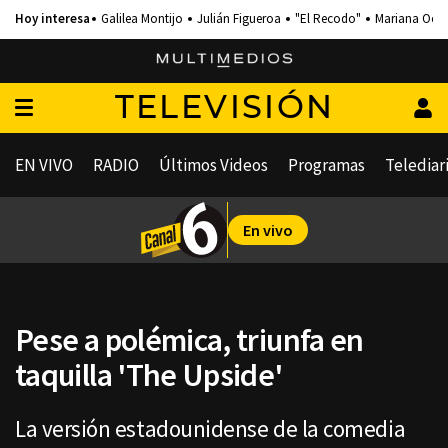
Galilea Montijo
Julián Figueroa
"El Recodo"
Mariana Och
TELEVISIÓN
EN VIVO
RADIO
Últimos Videos
Programas
Telediar
En vivo
Pese a polémica, triunfa en
taquilla 'The Upside'
La versión estadounidense de la comedia