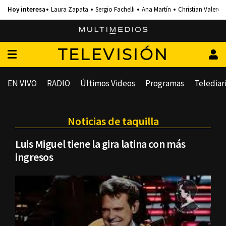
Laura Zapata
Sergio Fachelli
Ana Martín
Christian Valero
TELEVISIÓN
EN VIVO
RADIO
Últimos Videos
Programas
Telediar
Noticias de taquilla
Luis Miguel tiene la gira latina con más
ingresos