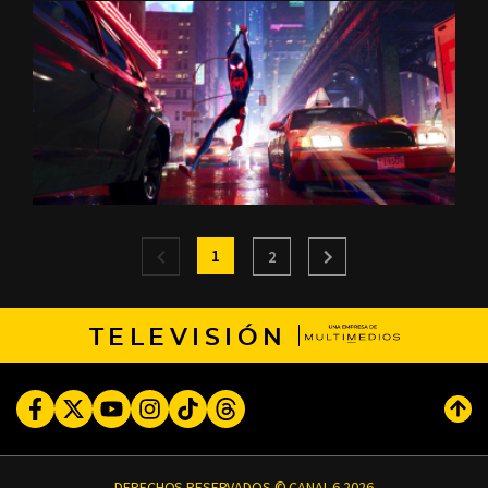
1
2
TELEVISIÓN
Facebook
Twitter
Youtube
Instagram
TikTok
Threads
Subi
DERECHOS RESERVADOS © CANAL 6 2026