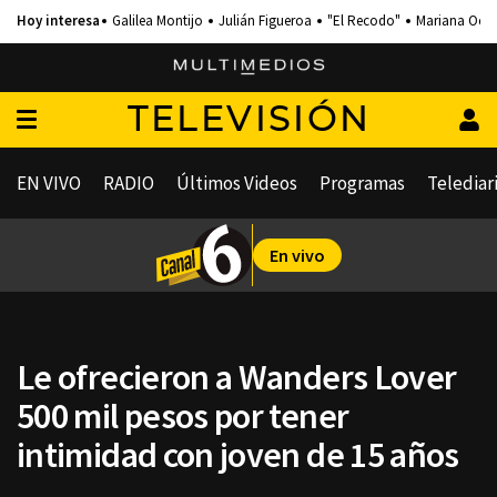
Galilea Montijo
Julián Figueroa
"El Recodo"
Mariana Och
TELEVISIÓN
EN VIVO
RADIO
Últimos Videos
Programas
Telediar
En vivo
Le ofrecieron a Wanders Lover
500 mil pesos por tener
intimidad con joven de 15 años