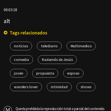
00:03:18
alt
Tags relacionados
noticias
telediario
Multimedios
comedia
Radamés de Jesús
joven
propuesta
esposo
wanders lover
intimidad
shows
Queda prohibida la reproducción total o parcial del contenido