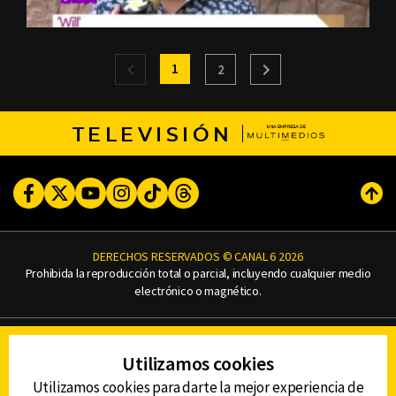
1
2
TELEVISIÓN
Facebook
Twitter
Youtube
Instagram
TikTok
Threads
Subi
DERECHOS RESERVADOS © CANAL 6 2026
Prohibida la reproducción total o parcial, incluyendo cualquier medio
electrónico o magnético.
CONTACTO
Utilizamos cookies
AVISO DE PRIVACIDAD
AVISO LEGAL
Utilizamos cookies para darte la mejor experiencia de
DEFENSORÍA DE LAS AUDIENCIAS