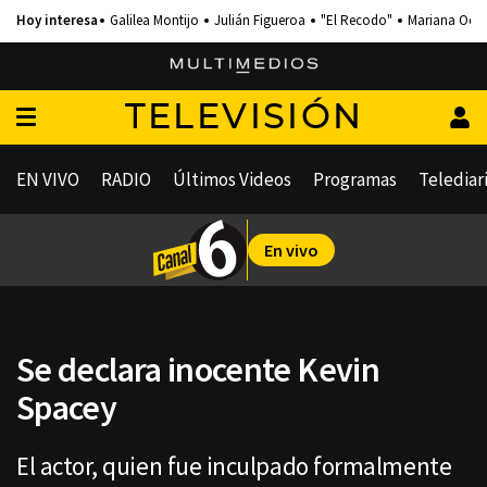
Galilea Montijo
Julián Figueroa
"El Recodo"
Mariana Och
TELEVISIÓN
EN VIVO
RADIO
Últimos Videos
Programas
Telediar
En vivo
Se declara inocente Kevin
Spacey
El actor, quien fue inculpado formalmente