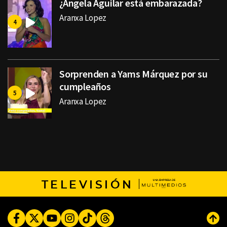
¿Ángela Aguilar está embarazada?
Aranxa Lopez
Sorprenden a Yams Márquez por su
cumpleaños
Aranxa Lopez
TELEVISIÓN
Facebook
Twitter
Youtube
Instagram
TikTok
Threads
Subi